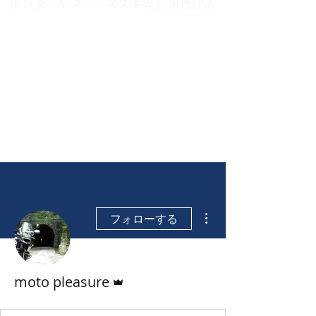
ホンダ・ヤマハ・スズキ等 正規代理店
お問い合わせ
​バイクライフに「楽しみ・愉快・満足」をプラス
近畿運輸局長認証（認証工場）
古物商 大阪府公安委員会許可
​622250155406号
その他
フォローする
管理者
moto pleasure